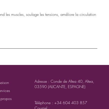
d les muscles, soulage les tensions, améliore la circulation
Adresse : Conde de Altea 40, Altea,
aison
03590 (ALICANTE, ESPAGNE)
ervices
 propos
Téléphone : +34 604 403 857
Courriel :