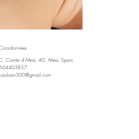
Coordonnées
C. Comte d'Altea, 40, Altea, Spain
604403857
kasikarn500@gmail.com