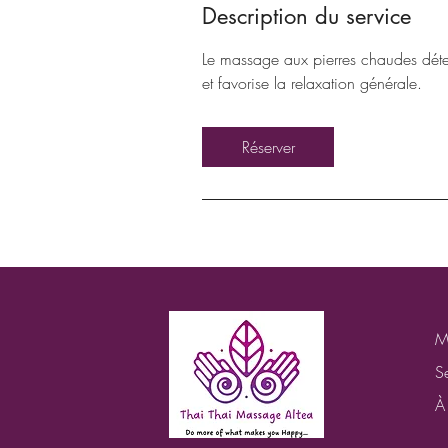
Description du service
Le massage aux pierres chaudes déten
et favorise la relaxation générale.
Réserver
M
S
À