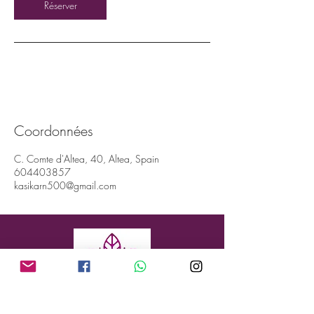
Réserver
Coordonnées
C. Comte d'Altea, 40, Altea, Spain
604403857
kasikarn500@gmail.com
Adresse : Conde de Altea 40, Altea, 03590