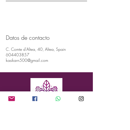
Datos de contacto
C. Comte d'Altea, 40, Altea, Spain
604403857
kasikarn500@gmail.com
Dirección: Conde de Altea 40, Altea, 03590
(ALICANTE, ESPAÑA)
Teléfono:
+34 604 403 857