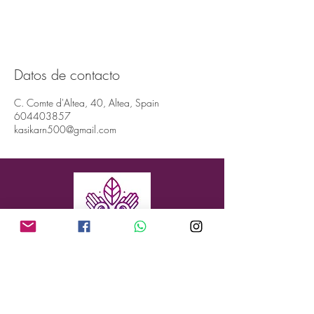
Datos de contacto
C. Comte d'Altea, 40, Altea, Spain
604403857
kasikarn500@gmail.com
Dirección: Conde de Altea 40, Altea, 03590
(ALICANTE, ESPAÑA)
Teléfono:
+34 604 403 857
Correo electrónico: