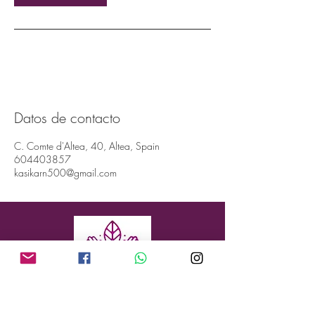
Datos de contacto
C. Comte d'Altea, 40, Altea, Spain
604403857
kasikarn500@gmail.com
Dirección: Conde de Altea 40, Altea, 03590
(ALICANTE, ESPAÑA)