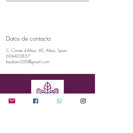
Datos de contacto
C. Comte d'Altea, 40, Altea, Spain
604403857
kasikarn500@gmail.com
Dirección: Conde de Altea 40, Altea, 03590
(ALICANTE, ESPAÑA)
Teléfono:
+34 604 403 857